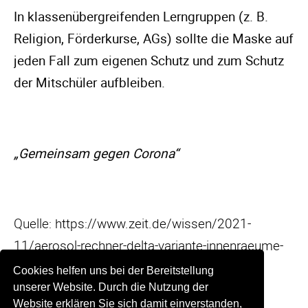
In klassenübergreifenden Lerngruppen (z. B.
Religion, Förderkurse, AGs) sollte die Maske auf
jeden Fall zum eigenen Schutz und zum Schutz
der Mitschüler aufbleiben.
„Gemeinsam gegen Corona“
Quelle:
https://www.zeit.de/wissen/2021-
11/aerosol-rechner-delta-variante-innenraeume-
geimpft-ungeimpft
Cookies helfen uns bei der Bereitstellung
unserer Website. Durch die Nutzung der
Website erklären Sie sich damit einverstanden,