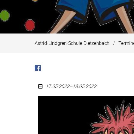
Astrid-Lindgren-Schule Dietzenbach
Termin
17.05.2022–18.05.2022
Neue
Erstklässler:
Tag
des