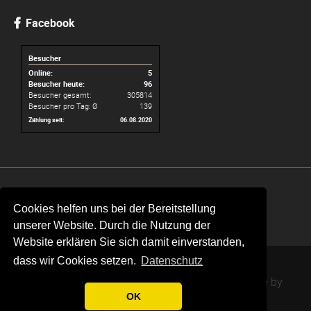
Facebook
Besucher
Online:
5
Besucher heute:
96
Besucher gesamt:
305814
Besucher pro Tag: Ø
139
Zählung seit:
06.08.2020
Navigation
Online Formulare
Kontakt
Krankmeldung
überspringen
Cookies helfen uns bei der Bereitstellung
Impressum
Datenschutz
unserer Website. Durch die Nutzung der
Website erklären Sie sich damit einverstanden,
dass wir Cookies setzen.
Datenschutz
© Astrid-Lindgren-Schule / 2026 /
Nature Theme
by
OK
contao-themes.net