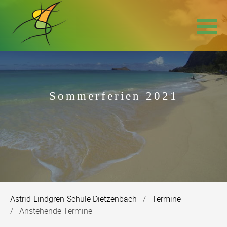
Navigation
überspringen
Sommerferien 2021
Astrid-Lindgren-Schule Dietzenbach
Termine
Anstehende Termine