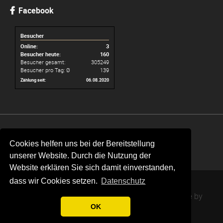
Facebook
Besucher
Online:
3
Besucher heute:
160
Besucher gesamt:
305249
Besucher pro Tag: Ø
139
Zählung seit:
06.08.2020
Navigation
Online Formulare
Kontakt
Krankmeldung
überspringen
Cookies helfen uns bei der Bereitstellung
Impressum
Datenschutz
unserer Website. Durch die Nutzung der
Website erklären Sie sich damit einverstanden,
dass wir Cookies setzen.
Datenschutz
© Astrid-Lindgren-Schule / 2026 /
Nature Theme
by
contao-themes.net
OK